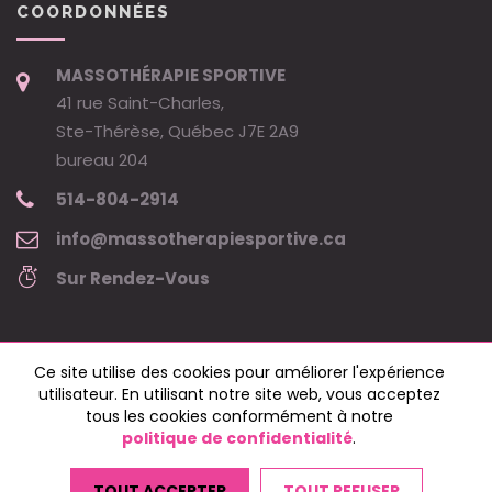
COORDONNÉES
MASSOTHÉRAPIE SPORTIVE
41 rue Saint-Charles,
Ste-Thérèse, Québec J7E 2A9
bureau 204
514-804-2914
info@massotherapiesportive.ca
Sur Rendez-Vous
Ce site utilise des cookies pour améliorer l'expérience
utilisateur. En utilisant notre site web, vous acceptez
tous les cookies conformément à notre
politique de confidentialité
.
Copyright © 2024 massothérapie sportive - Marie-Claude Légaré •
Tous droits réservés.
TOUT ACCEPTER
TOUT REFUSER