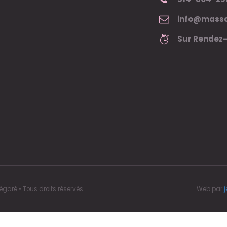
info@masso
Sur Rendez
aré • Tous droits réservés.
Web par
j