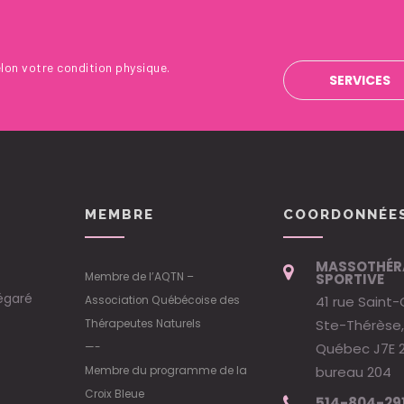
lon votre condition physique.
SERVICES
MEMBRE
COORDONNÉE
MASSOTHÉR
Membre de l’AQTN –
SPORTIVE
égaré
41 rue Saint-
Association Québécoise des
Ste-Thérèse,
Thérapeutes Naturels
Québec J7E 
—-
bureau 204
Membre du programme de la
Croix Bleue
514-804-29