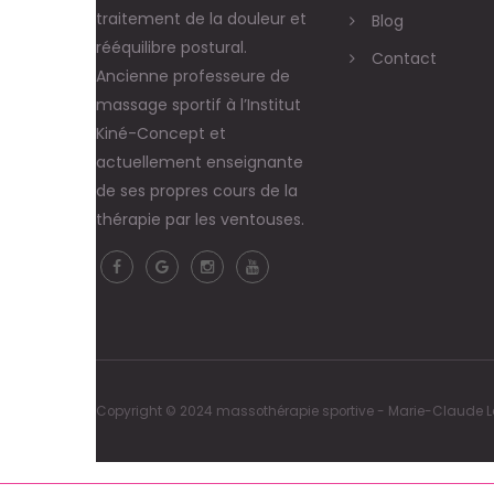
traitement de la douleur et
Blog
rééquilibre postural.
Contact
Ancienne professeure de
massage sportif à l’Institut
Kiné-Concept et
actuellement enseignante
de ses propres cours de la
thérapie par les ventouses.
Copyright © 2024 massothérapie sportive - Marie-Claude Lég