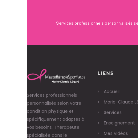
28 Juin 2017
Services professionnels personnalisés se
LIENS
Accueil
Services professionnels
Marie-Claude L
personnalisés selon votre
condition physique et
Services
spécifiquement adaptés à
Enseignement
vos besoins. Thérapeute
Mes Vidéos
spécialisée dans le