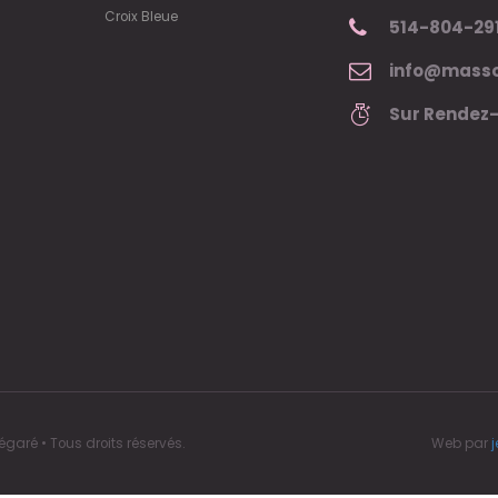
Croix Bleue
514-804-29
info@masso
Sur Rendez
aré • Tous droits réservés.
Web par
j