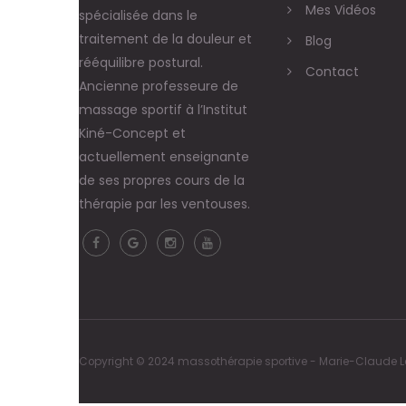
Mes Vidéos
spécialisée dans le
traitement de la douleur et
Blog
rééquilibre postural.
Contact
Ancienne professeure de
massage sportif à l’Institut
Kiné-Concept et
actuellement enseignante
de ses propres cours de la
thérapie par les ventouses.
Copyright © 2024 massothérapie sportive - Marie-Claude Lég