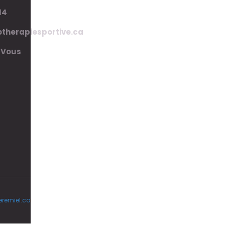
14
therapiesportive.ca
-Vous
eremiel.ca