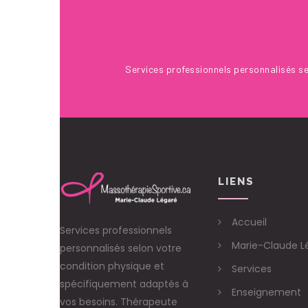
28 Juin 2017
Services professionnels personnalisés se
LIENS
Accueil
Services professionnels
Marie-Claude L
personnalisés selon votre
condition physique et
Services
spécifiquement adaptés à
Enseignement
vos besoins. Thérapeute