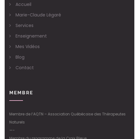
Accueil
Marie-Claude Légaré
Services
Enseignement
Mes Vidéos
Blog
Contact
MEMBRE
Membre de l’AQTN – Association Québécoise des Thérapeutes
Naturels
—-
Membre du programme de la Croix Bleue