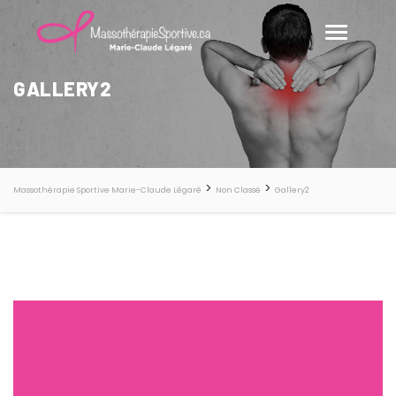
GALLERY2
>
>
Massothérapie Sportive Marie-Claude Légaré
Non Classé
Gallery2