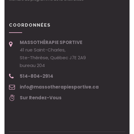
COORDONNÉES
MASSOTHÉRAPIE SPORTIVE
41 rue Saint-Charles,
Ste-Thérèse, Québec J7E 2A9
bureau 204
514-804-2914
info@massotherapiesportive.ca
Sur Rendez-Vous