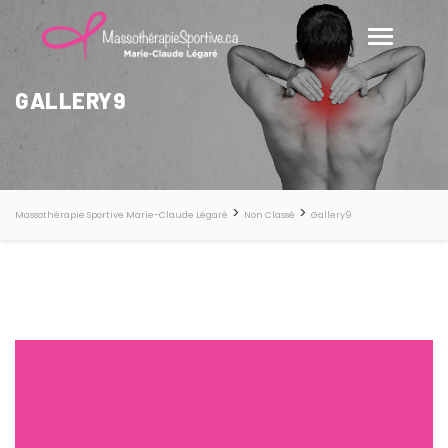
GALLERY9
>
>
Massothérapie Sportive Marie-Claude Légaré
Non Classé
Gallery9