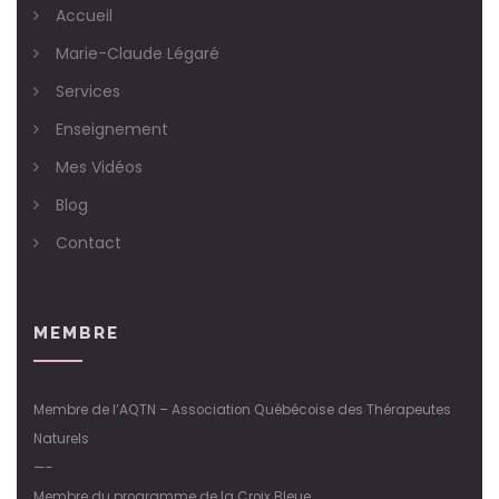
Accueil
Marie-Claude Légaré
Services
Enseignement
Mes Vidéos
Blog
Contact
MEMBRE
Membre de l’AQTN – Association Québécoise des Thérapeutes
Naturels
—-
Membre du programme de la Croix Bleue