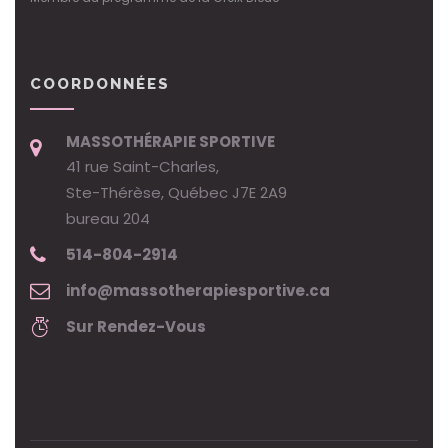
COORDONNÉES
MASSOTHÉRAPIE SPORTIVE
41 rue Saint-Charles,
Ste-Thérèse, Québec J7E 2A9
bureau 204
514-804-2914
info@massotherapiesportive.ca
Sur Rendez-Vous