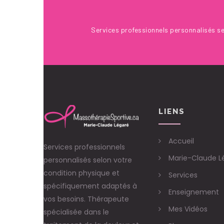
01 Avr 2017
Services professionnels personnalisés se
LIENS
Accueil
Services professionnels
Marie-Claude L
personnalisés selon votre
condition physique et
Services
spécifiquement adaptés à
Enseignement
vos besoins. Thérapeute
Mes Vidéos
spécialisée dans le