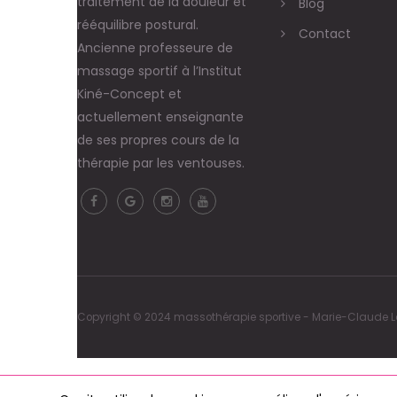
traitement de la douleur et
Blog
rééquilibre postural.
Contact
Ancienne professeure de
massage sportif à l’Institut
Kiné-Concept et
actuellement enseignante
de ses propres cours de la
thérapie par les ventouses.
Copyright © 2024 massothérapie sportive - Marie-Claude Lég