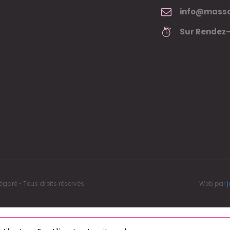
info@masso
Sur Rendez
aré • Tous droits réservés.
Web par
j