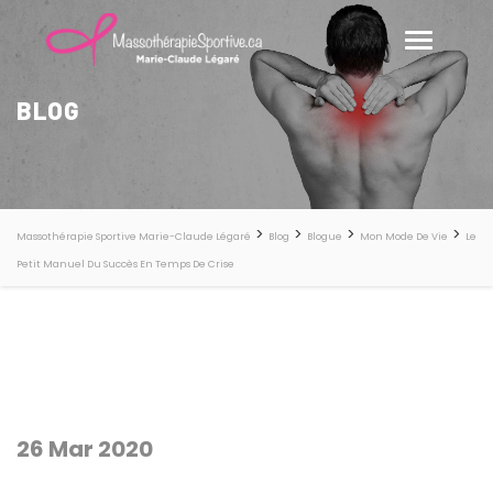
BLOG
>
>
>
>
Massothérapie Sportive Marie-Claude Légaré
Blog
Blogue
Mon Mode De Vie
Le
Petit Manuel Du Succès En Temps De Crise
26 Mar 2020