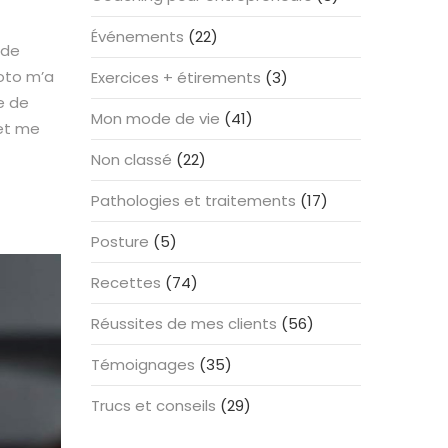
Événements
(22)
ude
hoto m’a
Exercices + étirements
(3)
e de
Mon mode de vie
(41)
 et me
Non classé
(22)
Pathologies et traitements
(17)
Posture
(5)
Recettes
(74)
Réussites de mes clients
(56)
Témoignages
(35)
Trucs et conseils
(29)