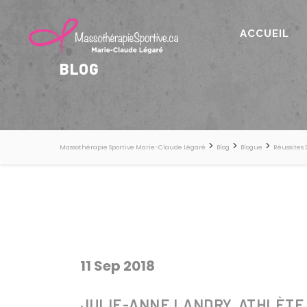
ACCUEIL
BLOG
>
>
>
Massothérapie Sportive Marie-Claude Légaré
Blog
Blogue
Réussites 
11 Sep 2018
JULIE-ANNE LANDRY, ATHLÈTE