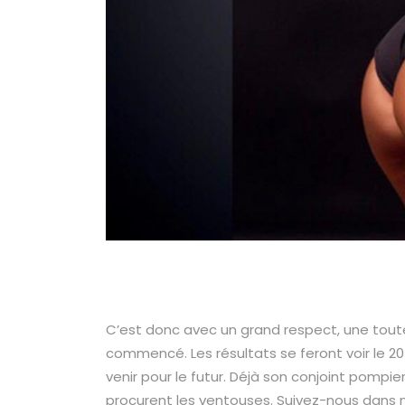
C’est donc avec un grand respect, une toute
commencé. Les résultats se feront voir le 20 
venir pour le futur. Déjà son conjoint pompie
procurent les ventouses. Suivez-nous dans 