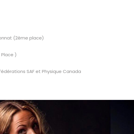
ionnat (2ème place)
 Place )
s fédérations SAF et Physique Canada