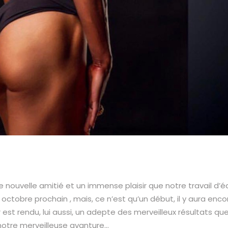
 nouvelle amitié et un immense plaisir que notre travail d’é
octobre prochain , mais, ce n’est qu’un début, il y aura enco
r est rendu, lui aussi, un adepte des merveilleux résultats qu
notre merveilleuse avanture…