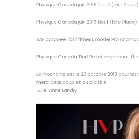
Physique Canada juin 2016 Tier 2 (1ère Place)
Physique Canada juin 2016 tier 1 (1ère Place)
SAF octobee 2017 fitness model Pro champ
Physique Canada Tier1 Pro championnat (1er
La Prochaine est le 20 octobre 2018 pour le
merci beaucoup et au plaisir!!!
Julie-Anne Landry