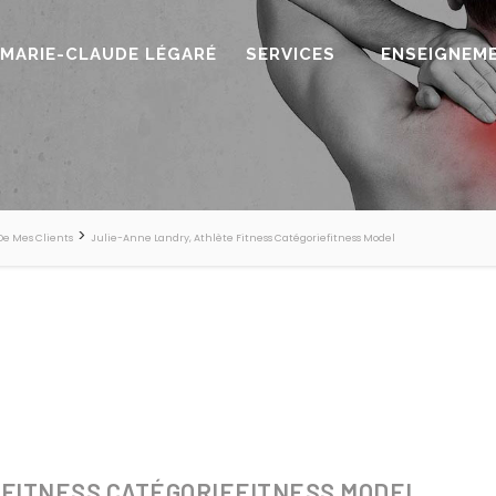
MARIE-CLAUDE LÉGARÉ
SERVICES
ENSEIGNEM
>
De Mes Clients
Julie-Anne Landry, Athlète Fitness Catégoriefitness Model
 FITNESS CATÉGORIEFITNESS MODEL