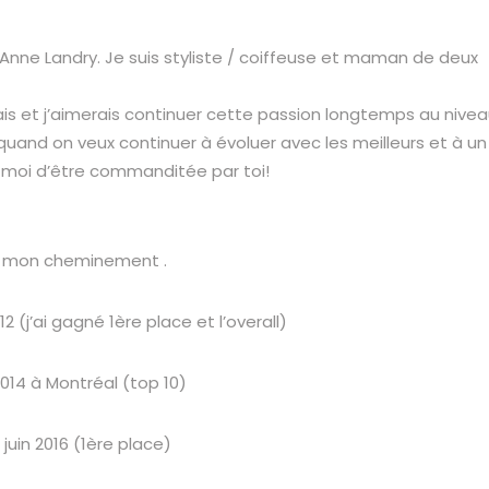
nne Landry. Je suis styliste / coiffeuse et maman de deux
fais et j’aimerais continuer cette passion longtemps au nive
quand on veux continuer à évoluer avec les meilleurs et à un
ur moi d’être commanditée par toi!
ici mon cheminement .
2 (j’ai gagné 1ère place et l’overall)
2014 à Montréal (top 10)
 juin 2016 (1ère place)