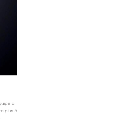
quipe a
re plus à
e