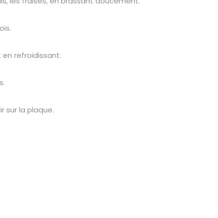
puis, les fraises, en brassant doucement.
ois.
en refroidissant.
s.
ir sur la plaque.