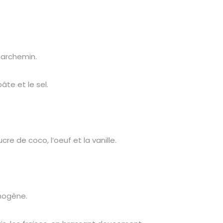
parchemin.
âte et le sel.
cre de coco, l’oeuf et la vanille.
mogène.