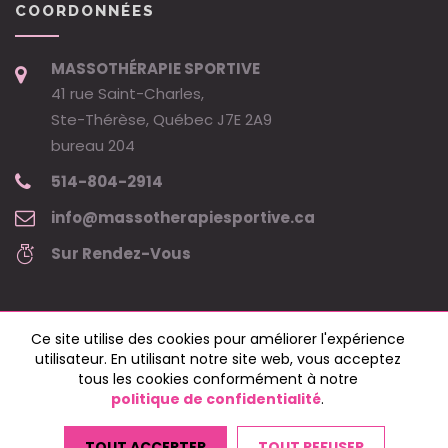
COORDONNÉES
MASSOTHÉRAPIE SPORTIVE
41 rue Saint-Charles,
Ste-Thérèse, Québec J7E 2A9
bureau 204
514-804-2914
info@massotherapiesportive.ca
Sur Rendez-Vous
Ce site utilise des cookies pour améliorer l'expérience
utilisateur. En utilisant notre site web, vous acceptez
tous les cookies conformément à notre
politique de confidentialité
.
Copyright © 2024 massothérapie sportive - Marie-Claude Légaré •
Tous droits réservés.
TOUT ACCEPTER
TOUT REFUSER