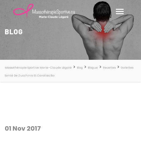
BLOG
>
>
>
>
Massothérapie Sportive Marie-Claude Légaré
Blog
Blogue
Recettes
Galettes
Santé De Zucchinis Et Carottes Bio
01 Nov 2017