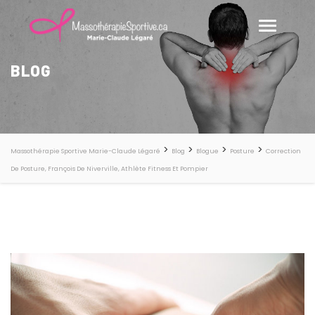
BLOG
>
>
>
>
Massothérapie Sportive Marie-Claude Légaré
Blog
Blogue
Posture
Correction
De Posture, François De Niverville, Athlète Fitness Et Pompier