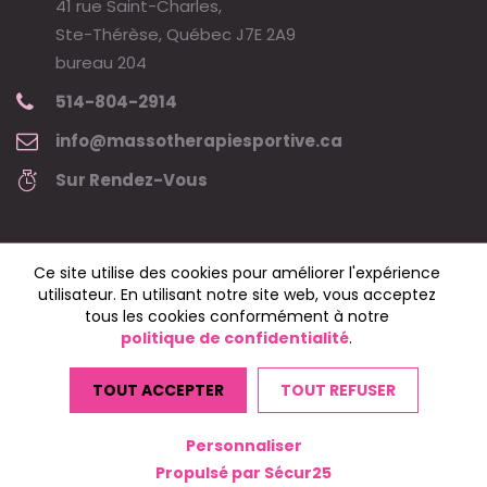
41 rue Saint-Charles,
Ste-Thérèse, Québec J7E 2A9
bureau 204
514-804-2914
info@massotherapiesportive.ca
Sur Rendez-Vous
Ce site utilise des cookies pour améliorer l'expérience
utilisateur. En utilisant notre site web, vous acceptez
tous les cookies conformément à notre
politique de confidentialité
.
Copyright © 2024 massothérapie sportive - Marie-Claude Légaré •
Tous droits réservés.
TOUT ACCEPTER
TOUT REFUSER
Web par
jeremiel.ca
Personnaliser
Propulsé par Sécur25
Modifier vos préférences de cookies