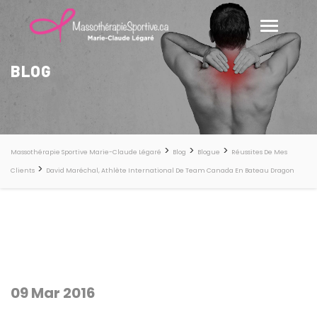
BLOG
>
>
>
Massothérapie Sportive Marie-Claude Légaré
Blog
Blogue
Réussites De Mes
>
Clients
David Maréchal, Athlète International De Team Canada En Bateau Dragon
09 Mar 2016