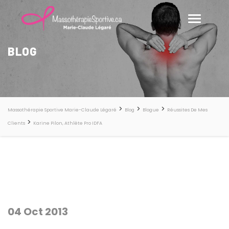
BLOG
>
>
>
Massothérapie Sportive Marie-Claude Légaré
Blog
Blogue
Réussites De Mes
>
Clients
Karine Pilon, Athlète Pro IDFA
04 Oct 2013