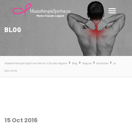
BLOG
>
>
>
>
Massothérapie Sportive Marie-Claude Légaré
Blog
Blogue
Recettes
La
Spiruline
15 Oct 2016