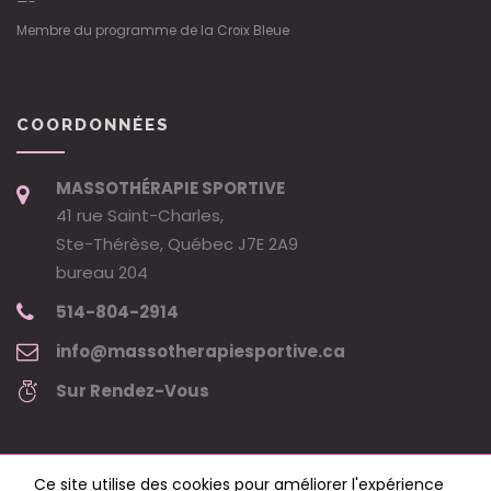
—-
Membre du programme de la Croix Bleue
COORDONNÉES
MASSOTHÉRAPIE SPORTIVE
41 rue Saint-Charles,
Ste-Thérèse, Québec J7E 2A9
bureau 204
514-804-2914
info@massotherapiesportive.ca
Sur Rendez-Vous
Ce site utilise des cookies pour améliorer l'expérience