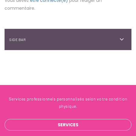
Vous devez
être connecté(e)
pour rédiger un
commentaire.
SIDE BAR
Services professionnels personnalisés selon votre condition
physique.
SERVICES