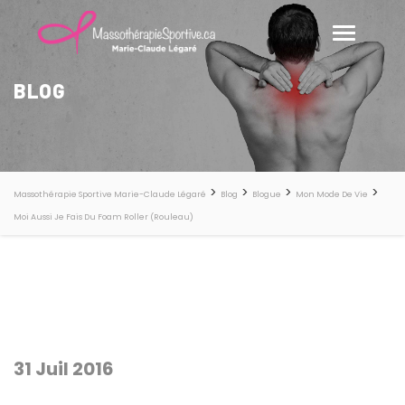
BLOG
>
>
>
>
Massothérapie Sportive Marie-Claude Légaré
Blog
Blogue
Mon Mode De Vie
Moi Aussi Je Fais Du Foam Roller (rouleau)
31 Juil 2016