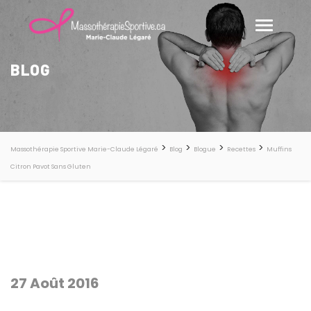
BLOG
>
>
>
>
Massothérapie Sportive Marie-Claude Légaré
Blog
Blogue
Recettes
Muffins
Citron Pavot Sans Gluten
27 Août 2016