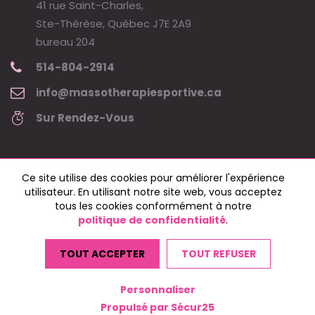
41 rue Saint-Charles,
Ste-Thérèse, Québec J7E 2A9
bureau 204
514-804-2914
info@massotherapiesportive.ca
Sur Rendez-Vous
Ce site utilise des cookies pour améliorer l'expérience
utilisateur. En utilisant notre site web, vous acceptez
tous les cookies conformément à notre
politique de confidentialité
.
Copyright © 2024 massothérapie sportive - Marie-Claude Légaré •
Tous droits réservés.
TOUT ACCEPTER
TOUT REFUSER
Web par
jeremiel.ca
Personnaliser
Propulsé par Sécur25
Modifier vos préférences de cookies