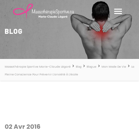
BLOG
>
>
>
>
Massothérapie Sportive Marie-Claude Légaré
Blog
Blogue
Mon Mode De Vie
La
Pleine Conscience Pour Prévenir L’anxiété À L’école
02 Avr 2016